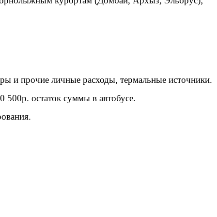
горнолыжным курортам (Домбай, Архыз, Эльбрус);
ры и прочие личные расходы, термальные источники.
0 500р. остаток суммы в автобусе.
рования.