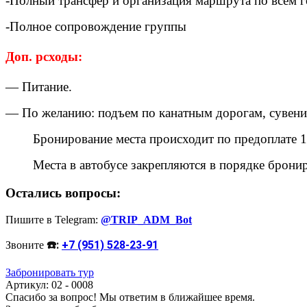
-Полный трансфер и организация маршрута по всем 
-Полное сопровождение группы
Доп. рсходы:
— Питание.
— По желанию: подъем по канатным дорогам, сувени
Бронирование места происходит по предоплате 1
Места в автобусе закрепляются в порядке брони
Остались вопроcы:
Пишите в Telegram:
@TRIP_ADM_Bot
☎️:
+7 (951) 528-23-91
Звоните
Забронировать тур
Артикул: 02 - 0008
Спасибо за вопрос! Мы ответим в ближайшее время.