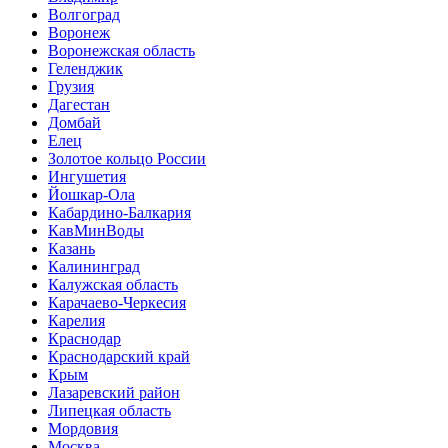
Волгоград
Воронеж
Воронежская область
Геленджик
Грузия
Дагестан
Домбай
Елец
Золотое кольцо России
Ингушетия
Йошкар-Ола
Кабардино-Балкария
КавМинВоды
Казань
Калининград
Калужская область
Карачаево-Черкесия
Карелия
Краснодар
Краснодарский край
Крым
Лазаревский район
Липецкая область
Мордовия
Москва