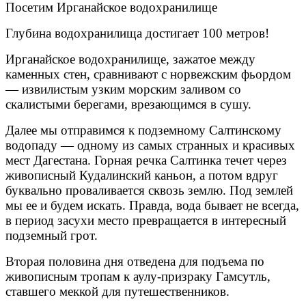
Посетим Ирганайское водохранилище
Глубина водохранилища достигает 100 метров!
Ирганайское водохранилище, зажатое между
каменных стен, сравнивают с норвежским фьордом
— извилистым узким морским заливом со
скалистыми берегами, врезающимся в сушу.
Далее мы отправимся к подземному
Салтинскому
водопаду
— одному из самых странных и красивых
мест Дагестана. Горная речка Салтинка течет через
живописный Кудалинский каньон, а потом вдруг
буквально проваливается сквозь землю. Под землей
мы ее и будем искать. Правда, вода бывает не всегда,
в период засухи место превращается в интересный
подземный грот.
Вторая половина дня отведена для подъема по
живописным тропам к аулу-призраку Гамсутль,
ставшего меккой для путешественников.