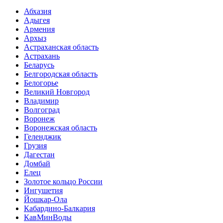
Абхазия
Адыгея
Армения
Архыз
Астраханская область
Астрахань
Беларусь
Белгородская область
Белогорье
Великий Новгород
Владимир
Волгоград
Воронеж
Воронежская область
Геленджик
Грузия
Дагестан
Домбай
Елец
Золотое кольцо России
Ингушетия
Йошкар-Ола
Кабардино-Балкария
КавМинВоды